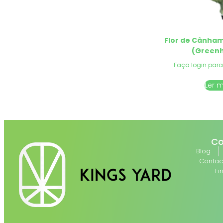
Flor de Cânham
(Green
Faça login para
Ler 
Co
Blog
Contac
Fi