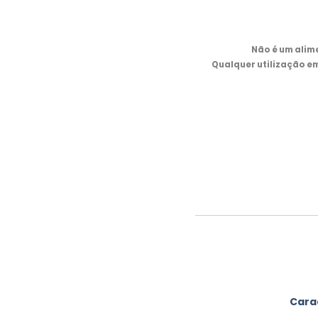
Não é um alim
Qualquer utilização e
Carac