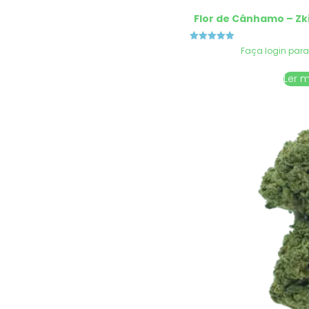
Flor de Cânhamo – Zk
Avaliação
Faça login para
5.00
de 5
Ler 