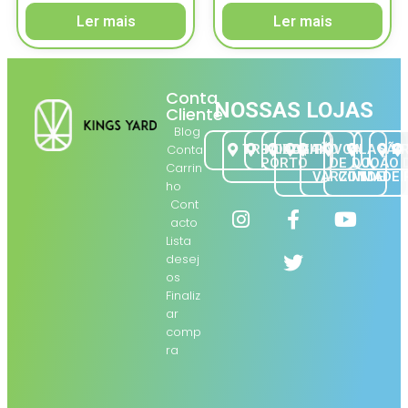
Ler mais
Ler mais
Conta
NOSSAS LOJAS
Cliente
Blog
Conta
TRINDADE
BAIXA |
BOLHÃO
GAIA
PÓVOA
VILA
SÃO
B
PORTO
DE
DO
JOÃO 
Carrin
VARZIM
CONDE
MADEI
ho
Cont
acto
Lista
desej
os
Finaliz
ar
comp
ra