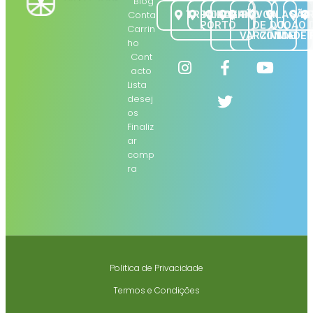
Blog
Conta
TRINDADE
BAIXA |
BOLHÃO
GAIA
PÓVOA
VILA
SÃO
B
PORTO
DE
DO
JOÃO 
Carrin
VARZIM
CONDE
MADEI
ho
Cont
acto
Lista
desej
os
Finaliz
ar
comp
ra
Politica de Privacidade
Termos e Condições