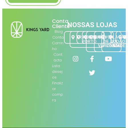
Conta
NOSSAS LOJAS
Cliente
Blog
Conta
TRINDADE
BAIXA |
BOLHÃO
GAIA
PÓVOA
VILA
SÃO
B
PORTO
DE
DO
JOÃO 
Carrin
VARZIM
CONDE
MADEI
ho
Cont
acto
Lista
desej
os
Finaliz
ar
comp
ra