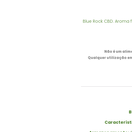
Classificado
1
com
5.00
em 5 com
base em
classificação
Blue Rock CBD. Aroma f
de cliente
Não é um alim
Qualquer utilização e
B
Característ