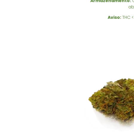
Armazenamento:
C
ab
Aviso:
THC <