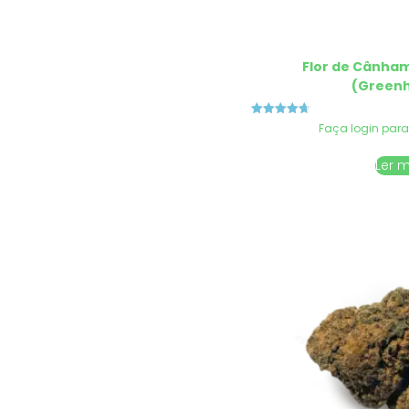
Flor de Cânha
(Green
Avaliação
Faça login para
4.75
de 5
Ler 