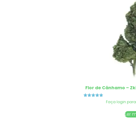
Flor de Cânhamo – Zk
Avaliação
Faça login para
5.00
de 5
Ler 