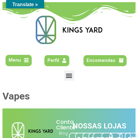
Translate »
Menu
Perfil
Encomendas
Vapes
Conta
NOSSAS LOJAS
Cliente
Blog