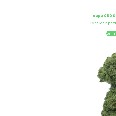
Vape CBD S
Faça login para
Ler 