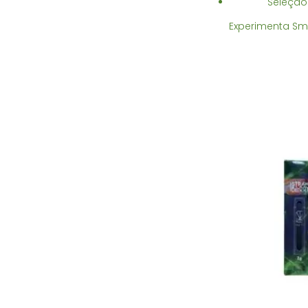
Seleção
Experimenta Sma