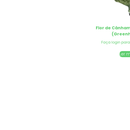
Flor de Cânham
(Green
Faça login para
Ler 