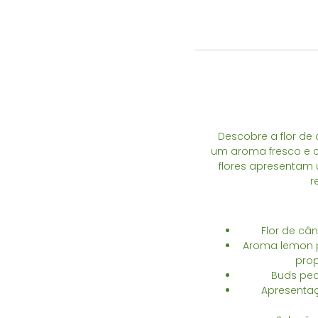
Descobre a flor de
um aroma fresco e c
flores apresentam 
r
Flor de câ
Aroma lemon po
prop
Buds peq
Apresenta