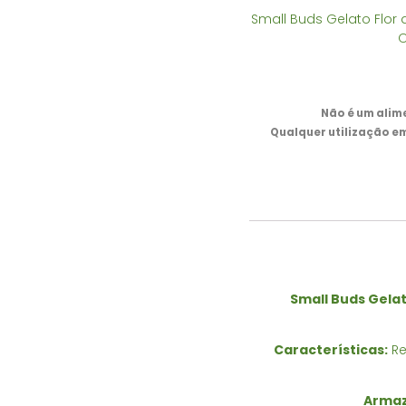
Small Buds Gelato Flor
O
Não é um alim
Qualquer utilização e
Small Buds Gela
Características:
Re
Arma