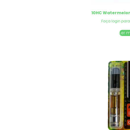
10HC Watermelo
Faça login para
Ler 