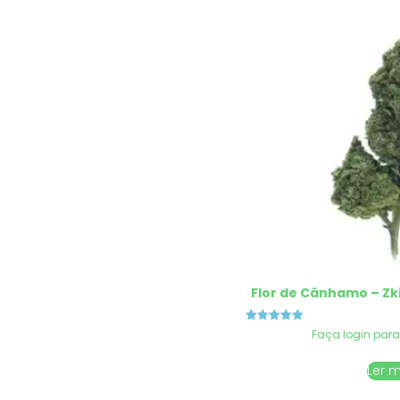
Flor de Cânhamo – Zk
Avaliação
Faça login para
5.00
de 5
Ler 