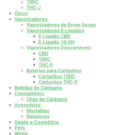
10HC
THC-J
Óleos
Vaporizadores
Vaporizadores de Ervas Secas
Vaporizadores E-Líquidos
E-Líquido CBD
E-Líquido 10-OH
Vaporizadores Descartáveis
CBD
10HC
THC-P
Baterias para Cartuchos
Cartuchos 10HC
Cartuchos THC-P
Bebidas de Cânhamo
Consumíveis
Chás de Cânhamo
Acessórios
Mortalhas
Raladores
Saúde e Cosmética
Pets
White