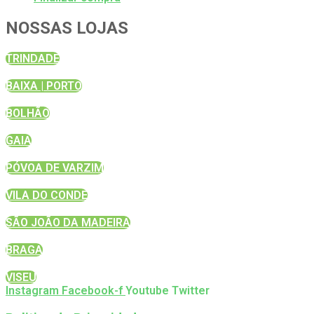
NOSSAS LOJAS
TRINDADE
BAIXA | PORTO
BOLHÃO
GAIA
PÓVOA DE VARZIM
VILA DO CONDE
SÃO JOÃO DA MADEIRA
BRAGA
VISEU
Instagram
Facebook-f
Youtube
Twitter