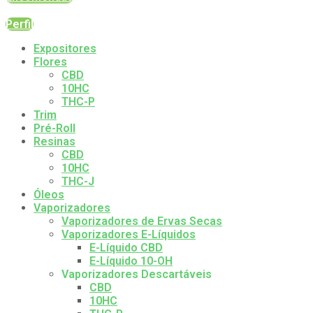
Perfil
Expositores
Flores
CBD
10HC
THC-P
Trim
Pré-Roll
Resinas
CBD
10HC
THC-J
Óleos
Vaporizadores
Vaporizadores de Ervas Secas
Vaporizadores E-Líquidos
E-Líquido CBD
E-Líquido 10-OH
Vaporizadores Descartáveis
CBD
10HC